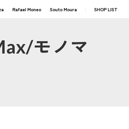
za
Rafael Moneo
Souto Moura
SHOP LIST
ax/モノマ